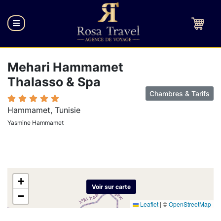
Mehari Hammamet
Thalasso & Spa
Chambres & Tarifs
Hammamet, Tunisie
Yasmine Hammamet
+
Voir sur carte
−
Leaflet
|
©
OpenStreetMap