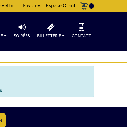
vel.tn
Favories
Espace Client
0
IE
SOIRÉES
BILLETTERIE
CONTACT
s
N