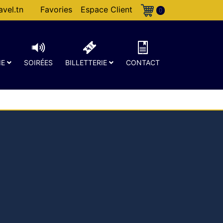
vel.tn
Favories
Espace Client
0
IE
SOIRÉES
BILLETTERIE
CONTACT