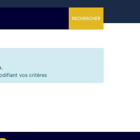
RECHERCHER
é.
difiant vos critères